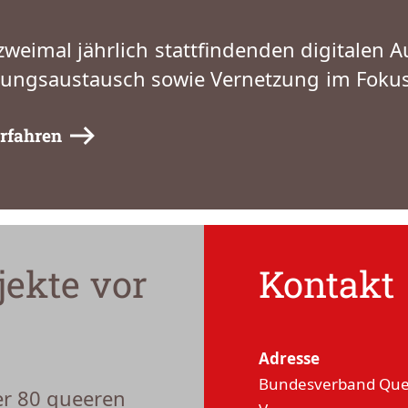
zweimal jährlich stattfindenden digitalen 
rungsaustausch sowie Vernetzung im Fokus
rfahren
jekte vor
Kontakt
Adresse
Bundesverband Quee
er 80 queeren