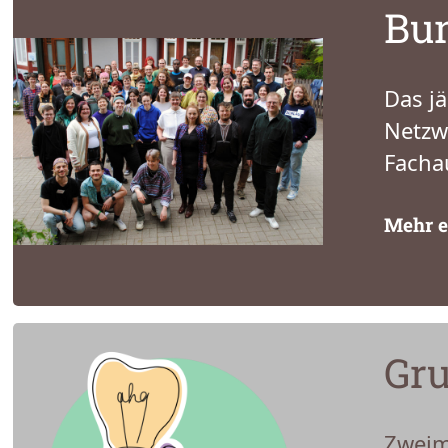
Bun
Das jä
Netzw
Facha
Mehr e
Gru
Zweim