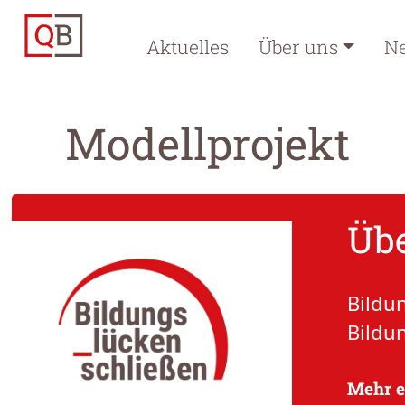
Aktuelles
Über uns
N
Modellprojekt
Übe
Bildu
Bildu
Mehr e