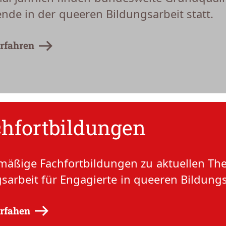
nde in der queeren Bildungsarbeit statt.
rfahren
hfortbildungen
mäßige Fachfortbildungen zu aktuellen Th
gsarbeit für Engagierte in queeren Bildung
rfahen