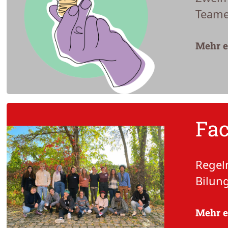
Teame
Mehr e
Fac
Regel
Bilun
Mehr e