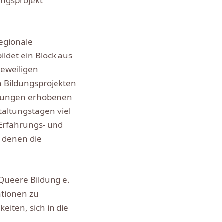
ungsprojekt
egionale
det ein Block aus
jeweiligen
 Bildungsprojekten
agungen erhobenen
altungstagen viel
Erfahrungs- und
 denen die
 Queere Bildung e.
ationen zu
iten, sich in die