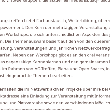
e. V.
sowie Gruppen, die aktuell ein neues lsbtiaq+ Bild
ngstreffen bietet Fachaustausch, Weiterbildung, überr
owerment. Den Kern der mehrtägigen Veranstaltung bil
rten Workshops, die sich unterschiedlichen Aspekten des 
. Die Themenauswahl basiert auf den von den queeren
atung, Veranstaltungen und jährlichen Netzwerkbefr
fen. Neben den Workshops gibt es an den drei Veranst
 das gegenseitige Kennenlernen und den gemeinsamen 
B. im Rahmen von AG-Treffen, Plena und Open Spaces, in
st eingebrachte Themen bearbeiten.
 erhalten die im Netzwerk aktiven Projekte über ihre bei
aktadresse eine Einladung zur Veranstaltung mit Inform
g und Platzvergabe sowie den verschiedenen Möglichke
anstaltungsprogramms einzubringen.