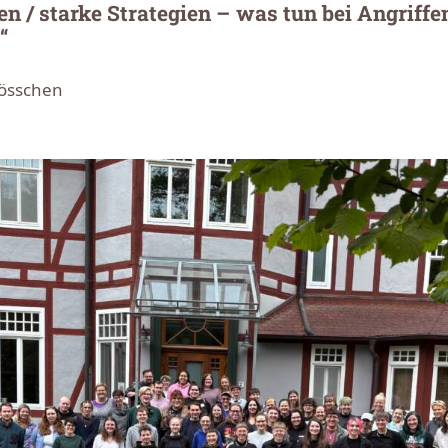
en / starke Strategien – was tun bei Angriffe
“
össchen