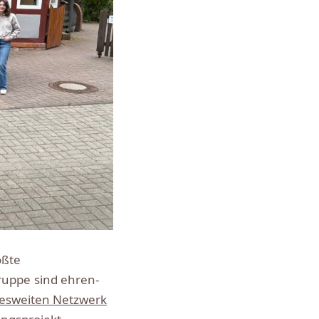
ößte
ruppe sind ehren-
esweiten Netzwerk