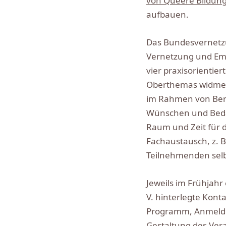
von Queere Bildung 
aufbauen.
Das Bundesvernetzu
Vernetzung und Emp
vier praxisorientie
Oberthemas widmen
im Rahmen von Ber
Wünschen und Bedar
Raum und Zeit für
Fachaustausch, z. 
Teilnehmenden selb
Jeweils im Frühjahr
V. hinterlegte Kont
Programm, Anmeldun
Gestaltung des Ver