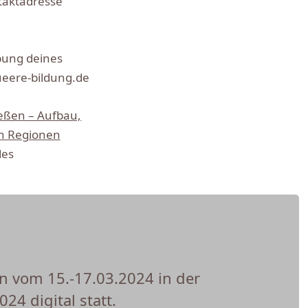
ntaktadresse
bung deines
ueere-bildung.de
ießen – Aufbau,
en Regionen
es
n vom 15.-17.03.2024 in der
4 digital statt.