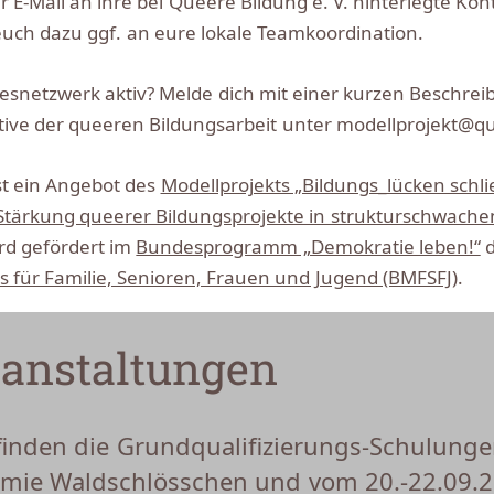
r E-Mail an ihre bei Queere Bildung e. V. hinterlegte Ko
euch dazu ggf. an eure lokale Teamkoordination.
esnetzwerk aktiv? Melde dich mit einer kurzen Beschrei
ative der queeren Bildungsarbeit unter modellprojekt@q
st ein Angebot des
Modellprojekts „Bildungs_lücken schl
 Stärkung queerer Bildungsprojekte in strukturschwach
rd gefördert im
Bundesprogramm „Demokratie leben!“
d
 für Familie, Senioren, Frauen und Jugend (BMFSFJ)
.
anstaltungen
finden die Grundqualifizierungs-Schulunge
mie Waldschlösschen und vom 20.-22.09.202