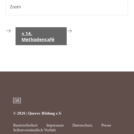
Zoom
V
«
14.
e
Methodencafé
r
a
n
s
t
a
l
t
u
© 2026 | Queere Bildung e.V.
n
Barrierefreiheit
Impressum
Datenschutz
Presse
g
Selbstverständlich Vielfalt