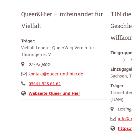
Queer&Hier – miteinander für
TIN die
Vielfalt
Geschle
willko
Träger:
Vielfalt Leben - QueerWeg Verein für
Zielgruppe
Thüringen e. V.
07743 Jena
Einzugsgeb
kontakt@queer-und-hier.de
Sachsen, 
03641 928 61 62
Träger:
Trans-Inter
Webseite Queer und Hier
(TIAM)
Lessing
info@tr
https: