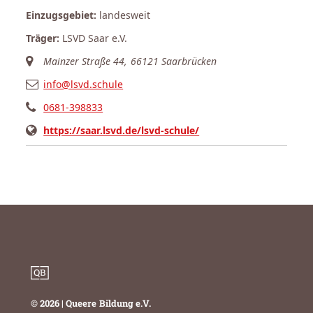
Einzugsgebiet:
landesweit
Träger:
LSVD Saar e.V.
Mainzer Straße 44, 66121 Saarbrücken
info@lsvd.schule
0681-398833
https://saar.lsvd.de/lsvd-schule/
© 2026 | Queere Bildung e.V.